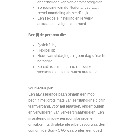
onderhouden van verkeersmaatregelen;
Beheersing van de Nederlandse taal,
zowel mondeling als schriftelijk;
Een flexibele instelling en je werkt
accuraat en volgens opdracht.
Ben jij de persoon die:
Fysiek fit is;
Flexibel is;
Houd van uitdagingen, geen dag of nacht
hetzelfde;
Bereidt is om in de nacht te werken en
weekenddiensten te willen draaien?
Wij bieden jou:
Een afwisselende baan binnen een mooi
bedrijf, met grote mate van zelfstandigheid of in
teamverband, voor het plaatsen, onderhouden
en verwijderen van verkeersmaatregelen. Een
investering in jouw persoonlijke groei en
ontwikkeling. Uitstekende arbeidsvoorwaarden
conform de Bouw CAO waaronder: een goed