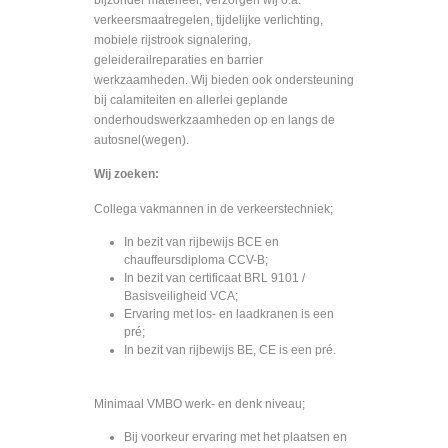
bijzonder materieel, verzorgen wij o.a.
verkeersmaatregelen, tijdelijke verlichting,
mobiele rijstrook signalering,
geleiderailreparaties en barrier
werkzaamheden. Wij bieden ook ondersteuning
bij calamiteiten en allerlei geplande
onderhoudswerkzaamheden op en langs de
autosnel(wegen).
Wij zoeken:
Collega vakmannen in de verkeerstechniek;
In bezit van rijbewijs BCE en
chauffeursdiploma CCV-B;
In bezit van certificaat BRL 9101 /
Basisveiligheid VCA;
Ervaring met los- en laadkranen is een
pré;
In bezit van rijbewijs BE, CE is een pré.
Minimaal VMBO werk- en denk niveau;
Bij voorkeur ervaring met het plaatsen en